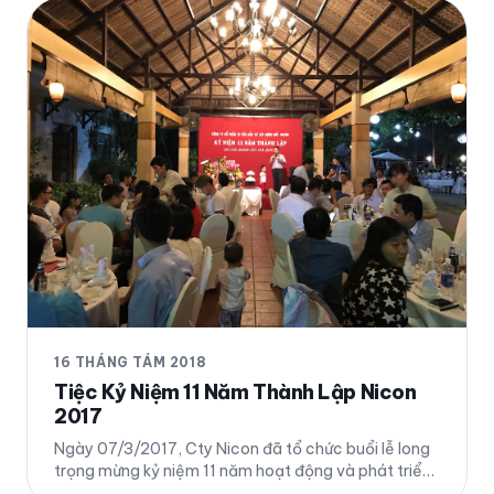
16 THÁNG TÁM 2018
Tiệc Kỷ Niệm 11 Năm Thành Lập Nicon
2017
Ngày 07/3/2017, Cty Nicon đã tổ chức buổi lễ long
trọng mừng kỷ niệm 11 năm hoạt động và phát triển
với sự có mặt đầy đủ của toàn thể Ban Giám Đốc và