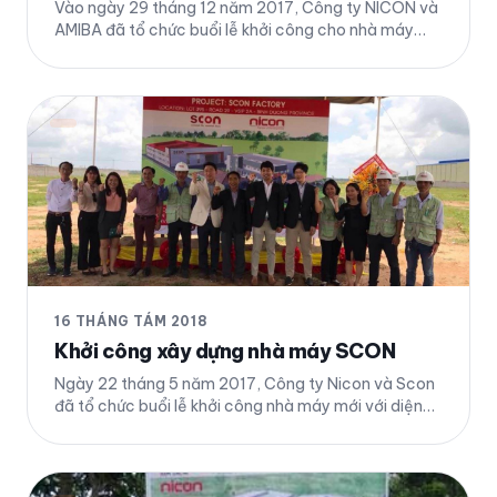
Vào ngày 29 tháng 12 năm 2017, Công ty NICON và
AMIBA đã tổ chức buổi lễ khởi công cho nhà máy
mới với diện tích 2ha tại khu công nghiệp Việt Nam-
Singapore II.A , thị xã Tân Uyên, tỉnh Bình Dương. Chi
tiết
16 THÁNG TÁM 2018
Khởi công xây dựng nhà máy SCON
Ngày 22 tháng 5 năm 2017, Công ty Nicon và Scon
đã tổ chức buổi lễ khởi công nhà máy mới với diện
tích 8337 m2 tại số 6, đường số 29, khu công nghiệp
VSIP IIA, Tỉnh Bình Dương. Chi tiết