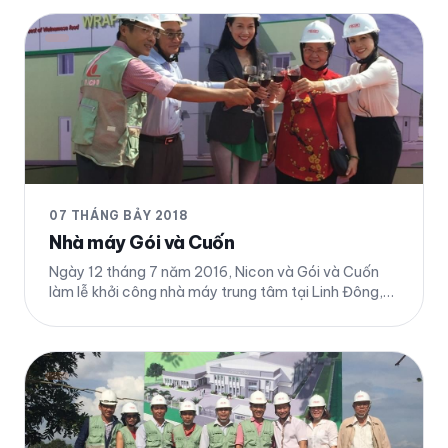
biệt từ Diễn Giả Võ Thị Thu Sương, CEO của CTy Ba
Lô Túi Xách và ông Võ Trí Nguyên, CEO Cty Nicon.
Chi tiết
07 THÁNG BẢY 2018
Nhà máy Gói và Cuốn
Ngày 12 tháng 7 năm 2016, Nicon và Gói và Cuốn
làm lễ khởi công nhà máy trung tâm tại Linh Đông,
Thủ Đức HCM. Chi tiết