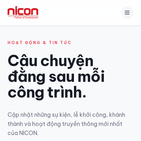
Trang chủ
HOẠT ĐỘNG & TIN TỨC
Câu chuyện
Giới thiệu
đằng sau mỗi
Dịch vụ
công trình.
Dự án
Tin tức
Cập nhật những sự kiện, lễ khởi công, khánh
Hoạt động
thành và hoạt động truyền thông mới nhất
Khách hàng
của NICON.