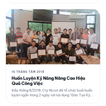
anh chị em nhân viên cty. Không khí buổi tiệc rất sôi
động và vui vẻ. Toàn thể cty cùng cam kết 1 lòng
quyết tâm đưa cty phát triển mạnh và bền vững
trong thời gian tới. Chi tiết
16 THÁNG TÁM 2018
Huấn Luyện Kỹ Năng Nâng Cao Hiệu
Quả Công Việc
Đầu tháng 8/2018, Cty Nicon đã tổ chức buổi huấn
luyện ngắn trong 2 ngày với nội dung "Đào Tạo Kỹ
Năng Nâng Cao Hiệu Quả Công Việc" cho các nhân
viên chủ chốt của công ty với phần huấn luyện đặc