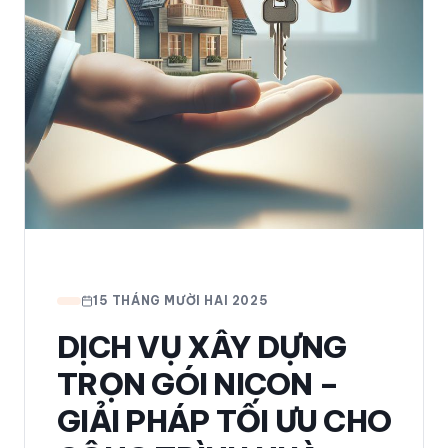
15 THÁNG MƯỜI HAI 2025
DỊCH VỤ XÂY DỰNG
TRỌN GÓI NICON –
GIẢI PHÁP TỐI ƯU CHO