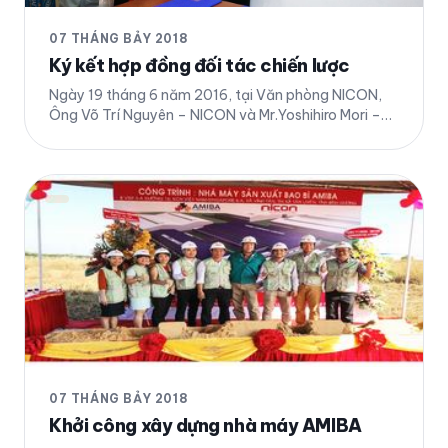
07 THÁNG BẢY 2018
Ký kết hợp đồng đối tác chiến lược
Ngày 19 tháng 6 năm 2016, tại Văn phòng NICON,
Ông Võ Trí Nguyên – NICON và Mr.Yoshihiro Mori –
Tập đoàn Công nghiệp Mori đã ký hợp đồng hợp
tác. Với hợp đồng này, Tập đoàn Công nghiệp Mori
trở thành một đối tác chiến lược của NICON. Chi tiết
07 THÁNG BẢY 2018
Khởi công xây dựng nhà máy AMIBA