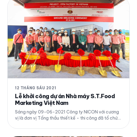
12 THÁNG SÁU 2021
Lễ khởi công dự án Nhà máy S.T.Food
Marketing Việt Nam
Sáng ngày 09-06-2021 Công ty NICON với cương
vị là đơn vị Tổng thầu thiết kế - thi công đã tổ chức
buổi Lễ Khởi Công Dự án Nhà máy S.T.FOOD
MARKETING của Chủ đầu tư Thái Lan tại KCN VSIP
II-A, TX. Tân Uyên, Bình Dương. Chi tiết